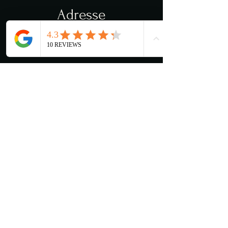
Adresse
Torvveien 12c
1383 Asker
Åpningstider
Man - Lør: 11:00 - 03:00
​​Søndag: 13:00 - 03:00
Kjøkkenet stenger 22:00
Kontakt oss
Mena@lancelot.no
+47 66 78 54 88