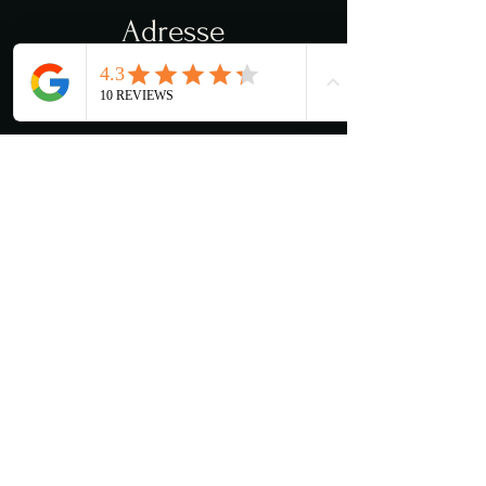
Adresse
Torvveien 12c
1383 Asker
Åpningstider
Man - Lør: 11:00 - 03:00
​​Søndag: 13:00 - 03:00
Kjøkkenet stenger 22:00
Kontakt oss
Mena@lancelot.no
+47 66 78 54 88