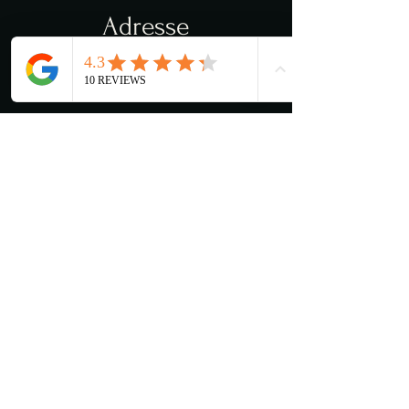
Adresse
Torvveien 12c
1383 Asker
Åpningstider
Man - Lør: 11:00 - 03:00
​​Søndag: 13:00 - 03:00
Kjøkkenet stenger 22:00
Kontakt oss
Mena@lancelot.no
+47 66 78 54 88