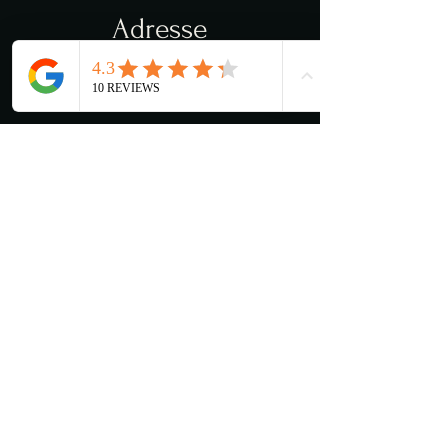
Adresse
Torvveien 12c
1383 Asker
Åpningstider
Man - Lør: 11:00 - 03:00
​​Søndag: 13:00 - 03:00
Kjøkkenet stenger 22:00
Kontakt oss
Mena@lancelot.no
+47 66 78 54 88