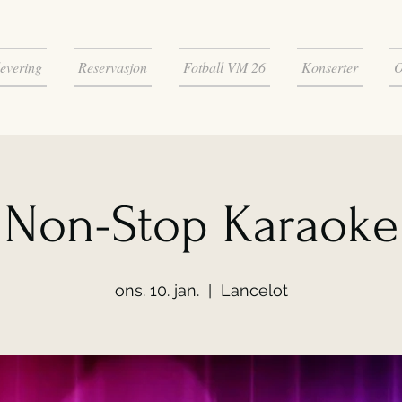
evering
Reservasjon
Fotball VM 26
Konserter
O
Non-Stop Karaoke
ons. 10. jan.
  |  
Lancelot