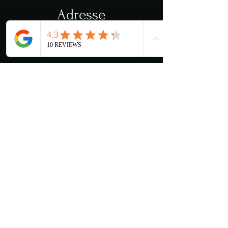
Adresse
Torvveien 12c
1383 Asker
Åpningstider
Man - Lør: 11:00 - 03:00
​​Søndag: 13:00 - 03:00
Kjøkkenet stenger 22:00
Kontakt oss
Mena@lancelot.no
+47 66 78 54 88