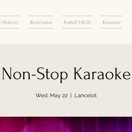
 Delivery
Reservation
Fotball VM 26
Konserter
Non-Stop Karaoke
Wed, May 22
  |  
Lancelot