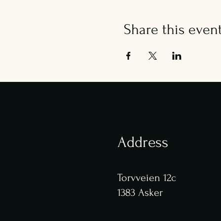
Share this even
Address
Torvveien 12c
1383 Asker