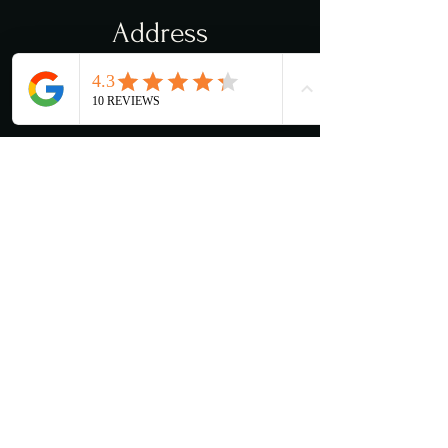
Address
Torvveien 12c
1383 Asker
Opening hours
Mon - Sat: 11:00 - 03:00
​​Sunday: 13:00 - 03:00
The kitchen closes at 22:00
Contact Us
Mena@lancelot.no
+47 66 78 54 88